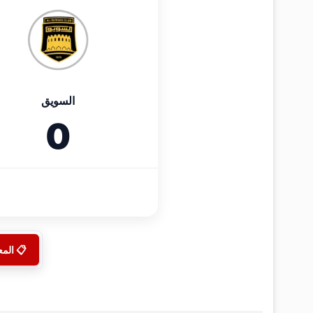
السويق
0
📋 الم