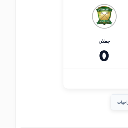
جعلان
0
واجهات