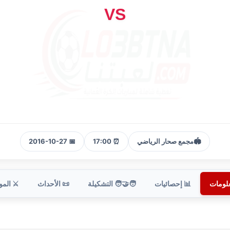
VS
🏟️
مجمع صحار الرياضي
⏰ 17:00
📅 2016-10-27
علومات
📊 إحصائيات
🧑‍🤝‍🧑 التشكيلة
📜 الأحداث
⚔️ الم