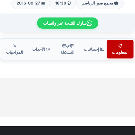
🏟️ مجمع صور الرياضي
⏰ 18:30
📅 2016-09-27
شارك النتيجة عبر واتساب
⚔️
🧑‍🤝‍🧑
📋
📊 إحصائيات
📜 الأحداث
المعلومات
التشكيلة
المواجهات