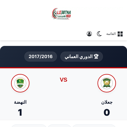
الوضع المظلم
تسجيل الدخول
القائمة
🏆 الدوري العماني
2017/2016
VS
جعلان
النهضة
1
0