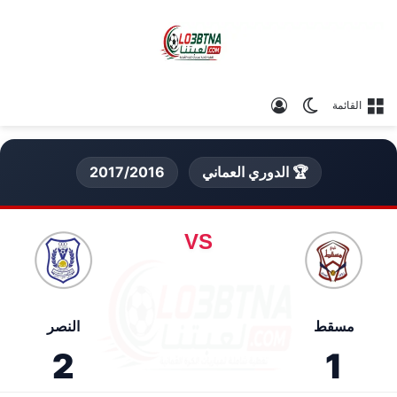
الوضع المظلم
تسجيل الدخول
القائمة
🏆 الدوري العماني
2017/2016
VS
مسقط
النصر
2
1