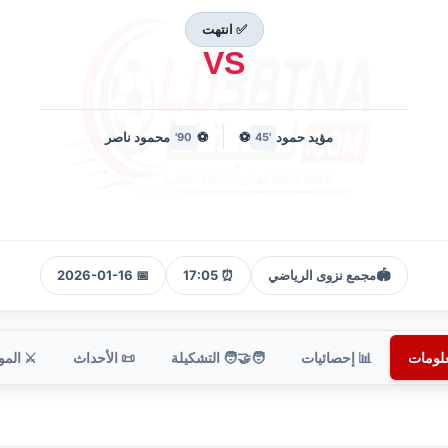
✅ انتهت
VS
مؤيد حمود
⚽
⚽
محمود ناصر
90'
'45
🏟️
مجمع نزوى الرياضي
⏰ 17:05
📅 2026-01-16
علومات
📊 إحصائيات
🧑‍🤝‍🧑 التشكيلة
📜 الأحداث
⚔️ الم