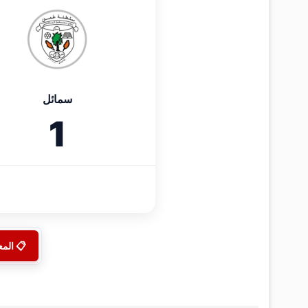
سمائل
1
📋 الم