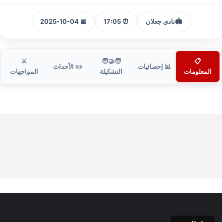
🏟️
نادي جعلان
⏰ 17:05
📅 2025-10-04
⚔️
🧑‍🤝‍🧑
📋
📊 إحصائيات
📜 الأحداث
المعلومات
التشكيلة
المواجهات