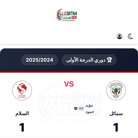
الوضع المظلم
تسجيل الدخول
🏆 دوري الدرجة الأولى
2025/2024
VS
مؤيد
⚽
'68
حمود
سمائل
السلام
1
1