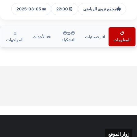
🏟️
مجمع نزوى الرياضي
⏰ 22:00
📅 2025-03-05
⚔️
🧑‍🤝‍🧑
📋
📊 إحصائيات
📜 الأحداث
المعلومات
التشكيلة
المواجهات
زوار الموقع