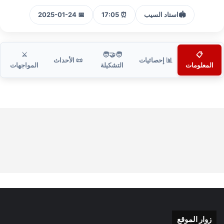
🏟️
استاد السيب
⏰ 17:05
📅 2025-01-24
⚔️
🧑‍🤝‍🧑
📋
📊 إحصائيات
📜 الأحداث
المعلومات
التشكيلة
المواجهات
زوار الموقع