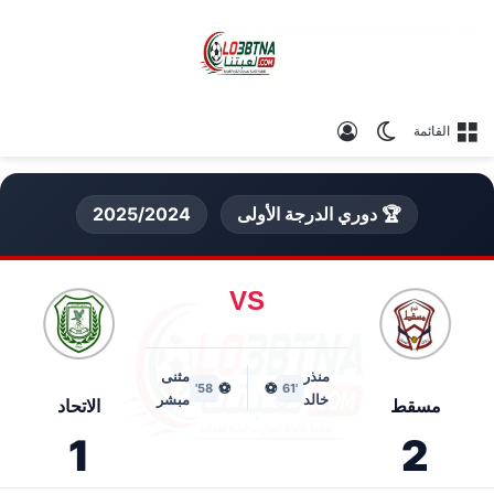
الوضع المظلم
تسجيل الدخول
القائمة
🏆 دوري الدرجة الأولى
2025/2024
VS
منذر
مثنى
⚽
⚽
58'
'61
خالد
مبشر
مسقط
الاتحاد
1
2