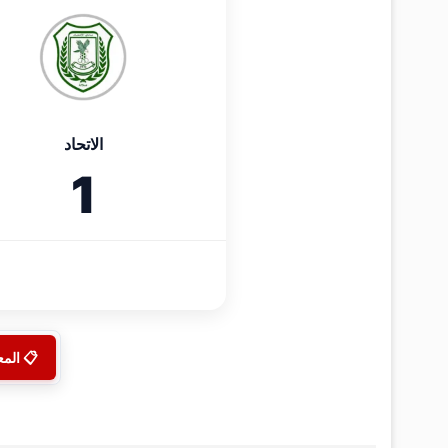
الاتحاد
1
📋 الم