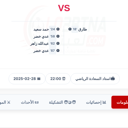
VS
طارق
⚽
⚽
حمد سعيد
24'
'18
⚽
عدي خضر
58'
⚽
عبدالله زاهر
62'
⚽
عدي خضر
87'
🏟️
استاد السعادة الرياضي
⏰ 22:00
📅 2025-02-28
علومات
📊 إحصائيات
🧑‍🤝‍🧑 التشكيلة
📜 الأحداث
⚔️ الم