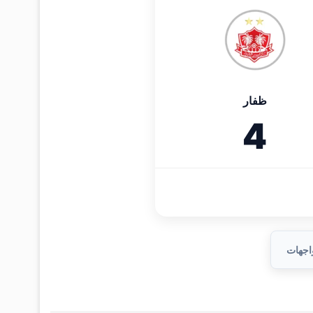
ظفار
4
واجهات