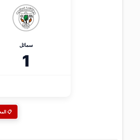
سمائل
1
📋 الم