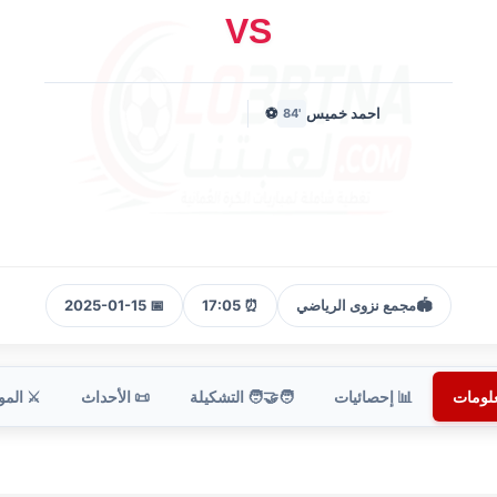
VS
احمد خميس
⚽
'84
🏟️
مجمع نزوى الرياضي
⏰ 17:05
📅 2025-01-15
علومات
📊 إحصائيات
🧑‍🤝‍🧑 التشكيلة
📜 الأحداث
⚔️ الم