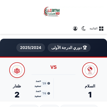
الوضع المظلم
تسجيل الدخول
القائمة
🏆 دوري الدرجة الأولى
2025/2024
VS
حمد
⚽
29'
السلام
ظفار
سعيد
حمد
2
1
⚽
76'
سعيد