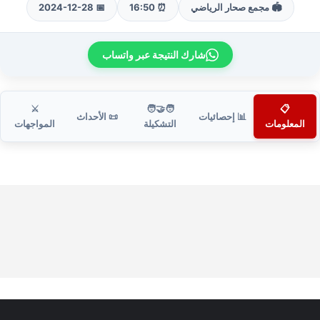
🏟️ مجمع صحار الرياضي
⏰ 16:50
📅 2024-12-28
شارك النتيجة عبر واتساب
⚔️
🧑‍🤝‍🧑
📋
📊 إحصائيات
📜 الأحداث
المعلومات
التشكيلة
المواجهات