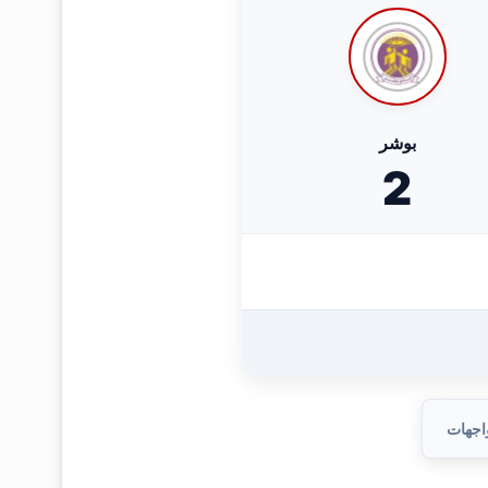
بوشر
2
واجهات