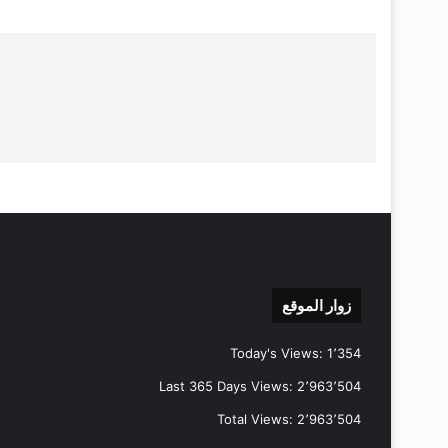
زوار الموقع
Today's Views:
1٬354
Last 365 Days Views:
2٬963٬504
Total Views:
2٬963٬504