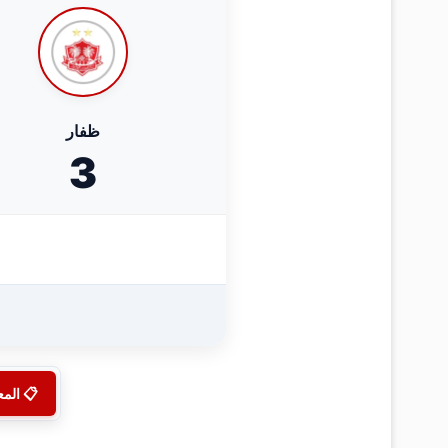
ظفار
3
📋 الم