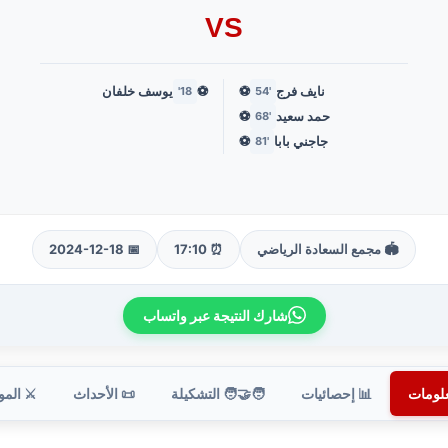
VS
نايف فرج
⚽
⚽
يوسف خلفان
18'
'54
حمد سعيد
⚽
'68
جاجني بابا
⚽
'81
🏟️ مجمع السعادة الرياضي
⏰ 17:10
📅 2024-12-18
شارك النتيجة عبر واتساب
علومات
📊 إحصائيات
🧑‍🤝‍🧑 التشكيلة
📜 الأحداث
⚔️ الم