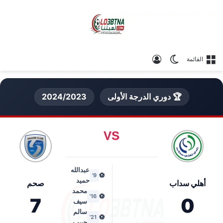
الوضع المظلم
تسجيل الدخول
القائمة
🏆 دوري الدرجة الأولى
2024/2023
VS
عبدالله
⚽
9'
حميد
أهلي سداب
صحم
محمد
⚽
16'
7
0
سيف
سالم
⚽
21'
حبيب