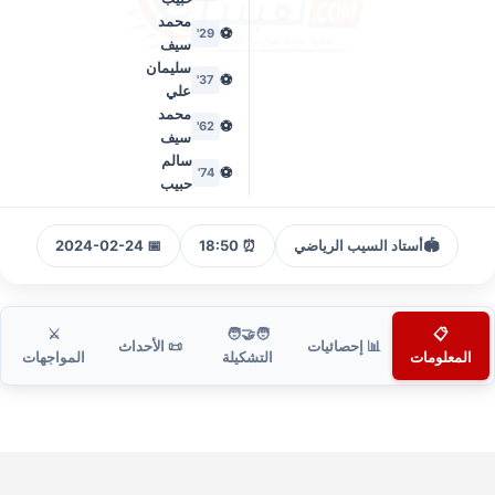
محمد
⚽
29'
سيف
سليمان
⚽
37'
علي
محمد
⚽
62'
سيف
سالم
⚽
74'
حبيب
🏟️
أستاد السيب الرياضي
⏰ 18:50
📅 2024-02-24
⚔️
🧑‍🤝‍🧑
📋
📊 إحصائيات
📜 الأحداث
المعلومات
التشكيلة
المواجهات