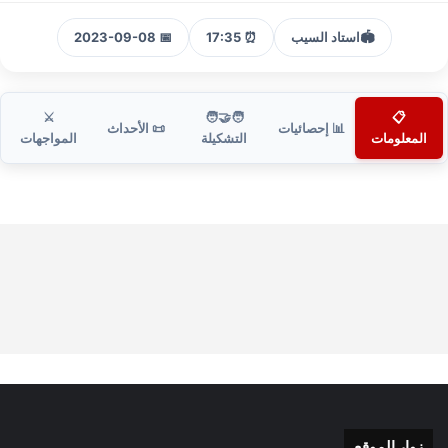
🏟️
استاد السيب
⏰ 17:35
📅 2023-09-08
⚔️
🧑‍🤝‍🧑
📋
📊 إحصائيات
📜 الأحداث
المعلومات
التشكيلة
المواجهات
زوار الموقع