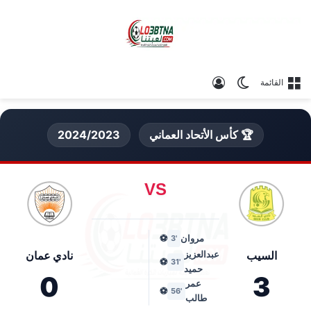
الوضع المظلم
تسجيل الدخول
القائمة
🏆 كأس الأتحاد العماني
2024/2023
VS
مروان
⚽
'3
السيب
عبدالعزيز
نادي عمان
⚽
'31
حميد
0
3
عمر
⚽
'56
طالب