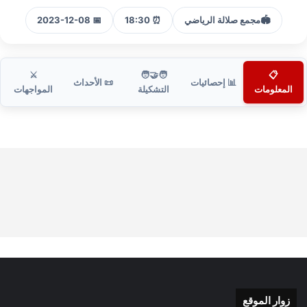
🏟️
مجمع صلالة الرياضي
⏰ 18:30
📅 2023-12-08
⚔️
🧑‍🤝‍🧑
📋
📊 إحصائيات
📜 الأحداث
المعلومات
التشكيلة
المواجهات
زوار الموقع