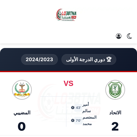
الوضع المظلم
تسجيل الدخول
🏆 دوري الدرجة الأولى
2024/2023
VS
أمير
⚽
'43
سالم
الاتحاد
المضيبي
المعتصم
⚽
'70
0
2
محمد