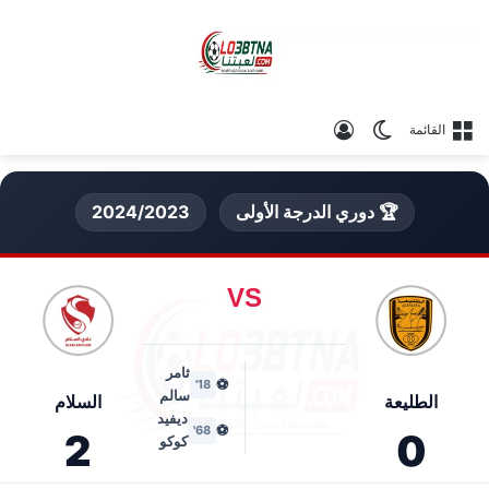
الوضع المظلم
تسجيل الدخول
القائمة
🏆 دوري الدرجة الأولى
2024/2023
VS
ثامر
⚽
18'
سالم
الطليعة
السلام
ديفيد
⚽
68'
2
0
كوكو