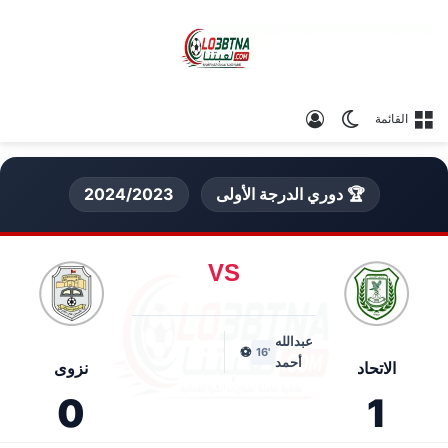
الوضع المظلم
تسجيل الدخول
القائمة
🏆 دوري الدرجة الأولى
2024/2023
VS
عبدالله
⚽
'16
أحمد
الاتحاد
نزوى
0
1