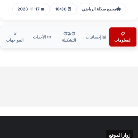
🏟️
مجمع صلالة الرياضي
⏰ 18:30
📅 2023-11-17
⚔️
🧑‍🤝‍🧑
📋
📊 إحصائيات
📜 الأحداث
المعلومات
التشكيلة
المواجهات
زوار الموقع