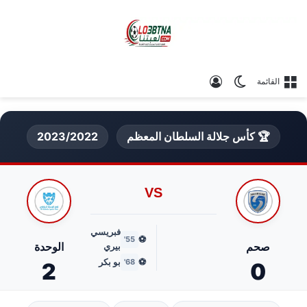
الوضع المظلم
تسجيل الدخول
القائمة
🏆 كأس جلالة السلطان المعظم
2023/2022
VS
فبريسي
⚽
55'
صحم
الوحدة
بيري
⚽
بو بكر
68'
2
0