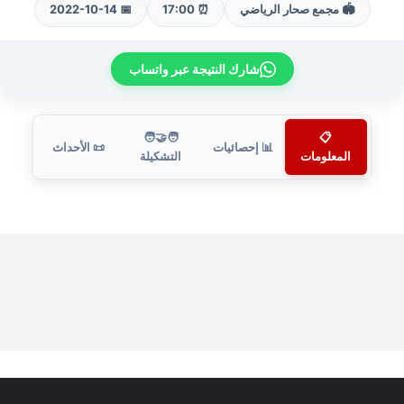
🏟️ مجمع صحار الرياضي
⏰ 17:00
📅 2022-10-14
شارك النتيجة عبر واتساب
🧑‍🤝‍🧑
📋
📊 إحصائيات
📜 الأحداث
المعلومات
التشكيلة