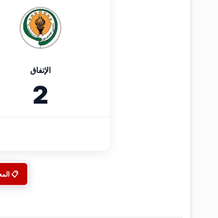
الإتفاق
2
📋 الم