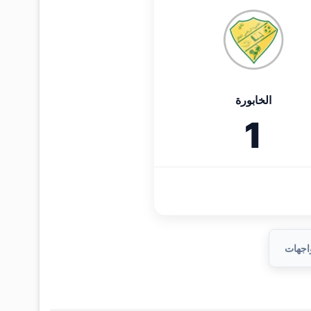
الخابورة
1
واجهات