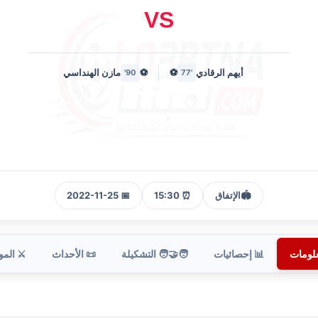
VS
أيهم الرقادي
⚽
⚽
مازن الهنداسي
90'
'77
🏟️
الإتفاق
⏰ 15:30
📅 2022-11-25
علومات
📊 إحصائيات
🧑‍🤝‍🧑 التشكيلة
📜 الأحداث
⚔️ الم