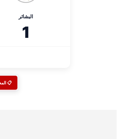
البشائر
1
📋 الم