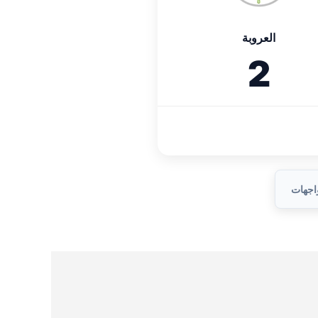
العروبة
2
واجهات