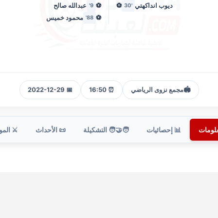
ديوب انداكهتي
⚽
⚽
عبدالله صالح
9'
'30
⚽
محمود خميس
88'
🏟️
مجمع نزوى الرياضي
⏰ 16:50
📅 2022-12-29
علومات
📊 إحصائيات
🧑‍🤝‍🧑 التشكيلة
📜 الأحداث
⚔️ الم