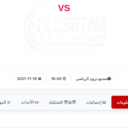
VS
🏟️
مجمع نزوى الرياضي
⏰ 16:40
📅 2021-11-19
علومات
📊 إحصائيات
🧑‍🤝‍🧑 التشكيلة
📜 الأحداث
⚔️ الم