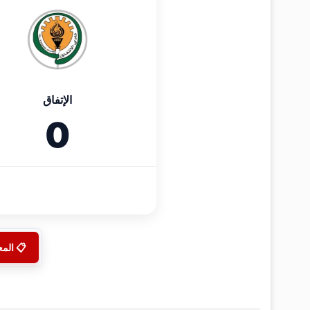
الإتفاق
0
📋 الم