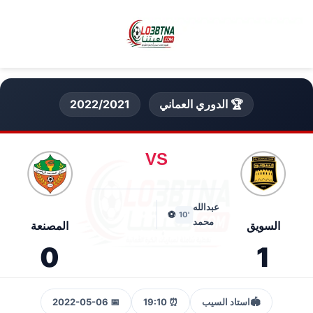
🏆 الدوري العماني
2022/2021
VS
عبدالله
⚽
'10
محمد
السويق
المصنعة
0
1
🏟️
استاد السيب
⏰ 19:10
📅 2022-05-06