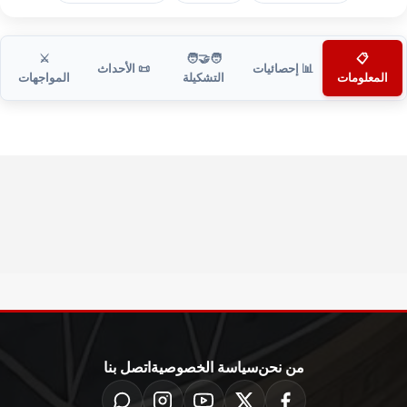
⚔️
🧑‍🤝‍🧑
📋
📊 إحصائيات
📜 الأحداث
المعلومات
التشكيلة
المواجهات
من نحن
سياسة الخصوصية
اتصل بنا