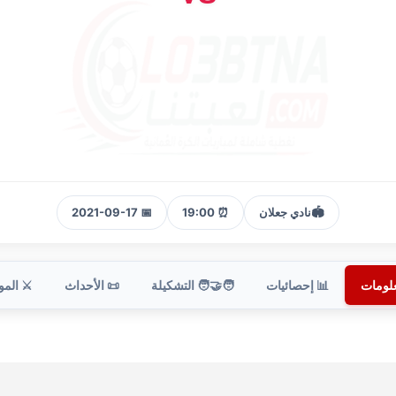
🏟️
نادي جعلان
⏰ 19:00
📅 2021-09-17
علومات
📊 إحصائيات
🧑‍🤝‍🧑 التشكيلة
📜 الأحداث
⚔️ الم