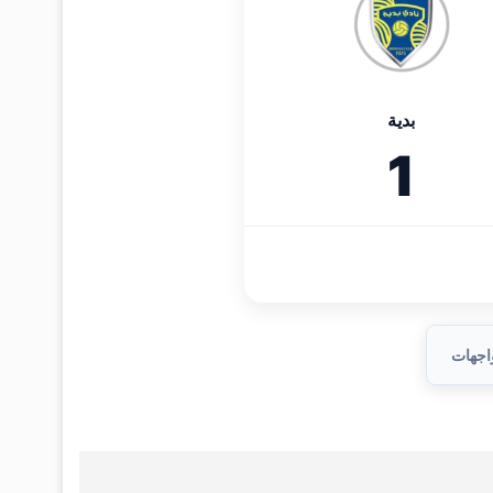
بدية
1
واجهات