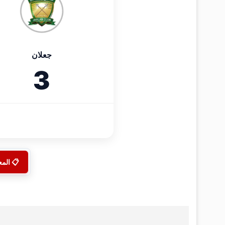
جعلان
3
📋 الم