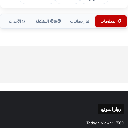
📋 المعلومات
📊 إحصائيات
🧑‍🤝‍🧑 التشكيلة
📜 الأحداث
زوار الموقع
Today's Views:
1٬560