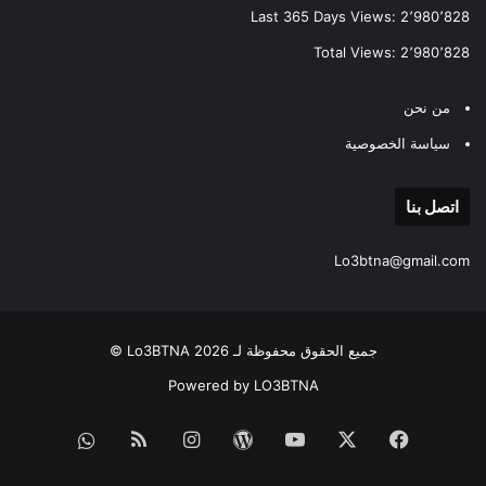
Last 365 Days Views:
2٬980٬828
Total Views:
2٬980٬828
من نحن
سياسة الخصوصية
اتصل بنا
Lo3btna@gmail.com
جميع الحقوق محفوظة لـ Lo3BTNA 2026 ©
Powered by LO3BTNA
فيسبوك
‫X
‫YouTube
‫WordPress
انستقرام
ملخص
قناة