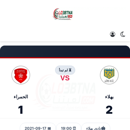
الوضع المظلم
تسجيل الدخول
⏳ لم تبدأ
VS
بهلاء
الحمراء
1
2
🏟️
نادي بهلاء
⏰ 19:00
📅 2021-09-17