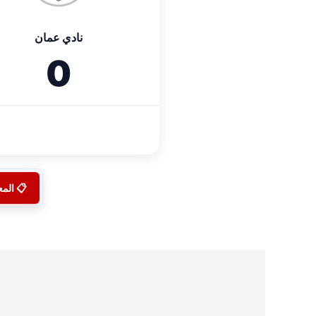
نادي عمان
0
📋 الم