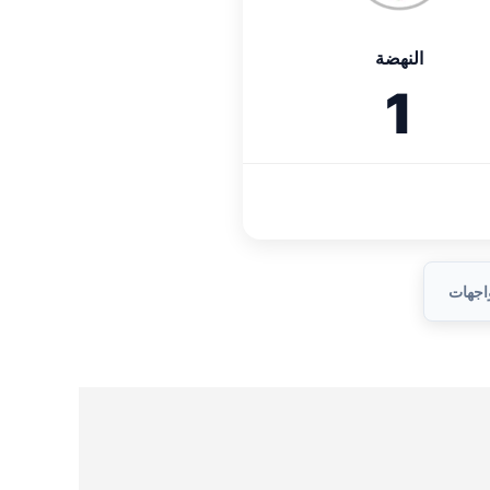
النهضة
1
واجهات