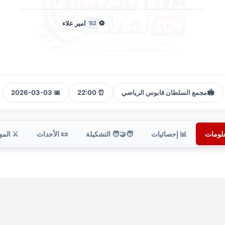
⚽
امير علاء
82'
🏟️
مجمع السلطان قابوس الرياضي
⏰ 22:00
📅 2026-03-03
علومات
📊 إحصائيات
🧑‍🤝‍🧑 التشكيلة
📜 الأحداث
⚔️ الم