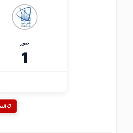
صور
1
📋 الم