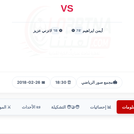
VS
أيمن ايراهيم
⚽
⚽
لاتزني عزيز
18'
'78
🏟️
مجمع صور الرياضي
⏰ 18:30
📅 2018-02-26
علومات
📊 إحصائيات
🧑‍🤝‍🧑 التشكيلة
📜 الأحداث
⚔️ الم