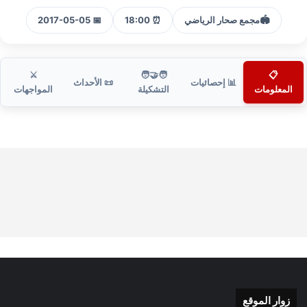
🏟️
مجمع صحار الرياضي
⏰ 18:00
📅 2017-05-05
⚔️
🧑‍🤝‍🧑
📋
📊 إحصائيات
📜 الأحداث
المعلومات
التشكيلة
المواجهات
زوار الموقع