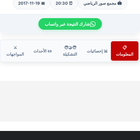
🏟️ مجمع صور الرياضي
⏰ 20:30
📅 2017-11-19
شارك النتيجة عبر واتساب
⚔️
🧑‍🤝‍🧑
📋
📊 إحصائيات
📜 الأحداث
المعلومات
التشكيلة
المواجهات