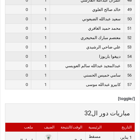
48
عمران عبدالله الفارسي
1
0
49
خالد صالح العلوي
1
0
50
سعيد عبدالله الضبعوني
1
0
51
محمد حميد الغافري
1
0
52
معتصم مبارك المحيجري
1
0
53
علي ضاحي الرشيدي
1
0
54
دييغوا باريوزا
1
0
55
عبدالمجيد عبدالله سالم العويسي
1
0
56
سامي خميس الحسني
1
0
57
كابيرو عبدالله موسى
1
0
[/toggle]
مباريات دور ال32
التاريخ
الرئيسية
الوقت/النتيجة
الضيف
ملعب
مسقط
1 يناير،