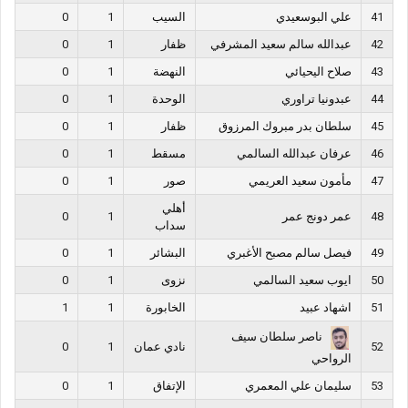
41
علي البوسعيدي
السيب
1
0
42
عبدالله سالم سعيد المشرفي
ظفار
1
0
43
صلاح اليحيائي
النهضة
1
0
44
عبدونيا تراوري
الوحدة
1
0
45
سلطان بدر مبروك المرزوق
ظفار
1
0
46
عرفان عبدالله السالمي
مسقط
1
0
47
مأمون سعيد العريمي
صور
1
0
أهلي
48
عمر دونج عمر
1
0
سداب
49
فيصل سالم مصبح الأغبري
البشائر
1
0
50
ايوب سعيد السالمي
نزوى
1
0
51
اشهاد عبيد
الخابورة
1
1
ناصر سلطان سيف
52
نادي عمان
1
0
الرواحي
53
سليمان علي المعمري
الإتفاق
1
0