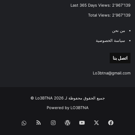
Last 365 Days Views:
2٬967٬139
Total Views:
2٬967٬139
من نحن
سياسة الخصوصية
اتصل بنا
Lo3btna@gmail.com
جميع الحقوق محفوظة لـ Lo3BTNA 2026 ©
Powered by LO3BTNA
فيسبوك
‫X
‫YouTube
‫WordPress
انستقرام
ملخص
قناة