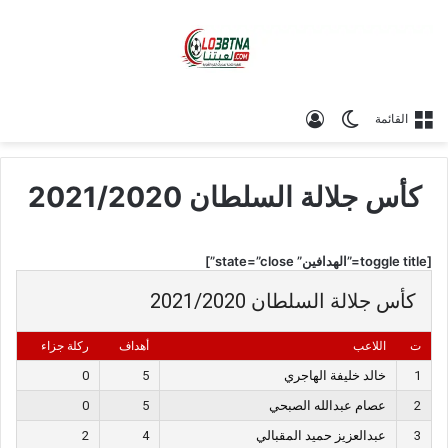
الوضع المظلم
تسجيل الدخول
القائمة
كأس جلالة السلطان 2021/2020
[toggle title=”الهدافين” state=”close”]
كأس جلالة السلطان 2021/2020
ت
اللاعب
أهداف
ركلة جزاء
1
خالد خليفة الهاجري
5
0
2
عصام عبدالله الصبحي
5
0
3
عبدالعزيز حميد المقبالي
4
2