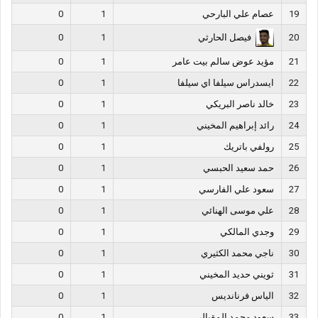
19
عصام علي البارحي
1
0
فيصل الحارثي
0
1
20
21
مؤيد عوض سالم بيت عامر
1
0
22
ايسدراس سيلفا اي سيلفا
1
0
23
خالد ناصر البريكي
1
0
24
رائد إبراهيم المخيني
1
0
25
رولفي باتريك
1
0
26
حمد سعيد الحبسي
1
0
27
سعود علي الفارسي
1
0
28
علي موسى الهنائي
1
0
29
وجدي المالكي
1
0
30
ناجي محمد الكثيري
1
0
31
ثويني حديد المخيني
1
0
32
الياس فرنانديس
1
0
33
سعود محمد المقبالي
1
0