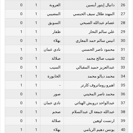
26
دانيال إيتور أيسين
العروبة
1
0
27
المهند طلال سيف الحبسي
المضيبي
1
0
28
عصام عبدالله الصبحي
السويق
1
0
29
علي سالم النحار
ظفار
1
1
30
انيس سالم حمد المعاري
بهلاء
1
0
31
محمود ناصر الحسني
نادي عمان
1
1
32
شبيب صالح محمد
صلالة
1
0
33
عبدالعزيز حميد المقبالي
السيب
1
0
34
محمد ديالو محمد
الخابورة
1
1
35
اهيرو روماتروف كارتر
-
1
1
36
محمد ناصر المخيني
صور
1
0
37
عبدالواحد درويش الهنائي
نادي عمان
1
0
38
عبدالله جمعة ال عبدالسلام
صحم
1
0
39
ارنست اوهين
صلالة
1
0
40
يونس دهيم الريامي
بهلاء
1
1