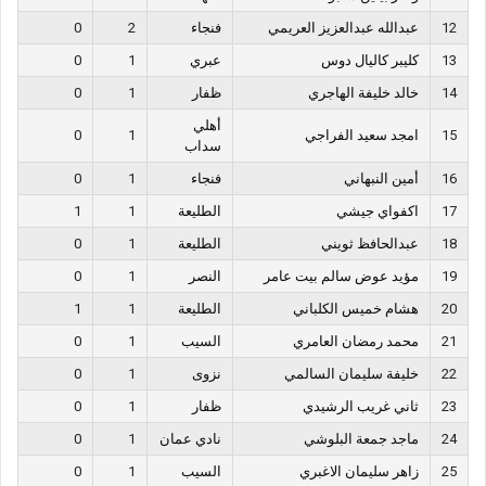
12
عبدالله عبدالعزيز العريمي
فنجاء
2
0
13
كليبر كاليال دوس
عبري
1
0
14
خالد خليفة الهاجري
ظفار
1
0
أهلي
15
امجد سعيد الفراجي
1
0
سداب
16
أمين النبهاني
فنجاء
1
0
17
اكفواي جيشي
الطليعة
1
1
18
عبدالحافظ ثويني
الطليعة
1
0
19
مؤيد عوض سالم بيت عامر
النصر
1
0
20
هشام خميس الكلباني
الطليعة
1
1
21
محمد رمضان العامري
السيب
1
0
22
خليفة سليمان السالمي
نزوى
1
0
23
ثاني غريب الرشيدي
ظفار
1
0
24
ماجد جمعة البلوشي
نادي عمان
1
0
25
زاهر سليمان الاغبري
السيب
1
0