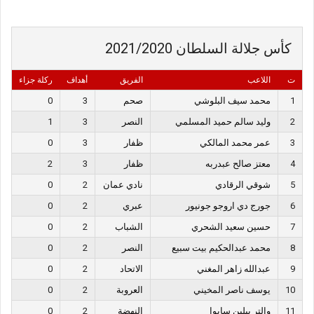
كأس جلالة السلطان 2021/2020
ت
اللاعب
الفريق
أهداف
ركلة جزاء
1
محمد سيف البلوشي
صحم
3
0
2
وليد سالم حميد المسلمي
النصر
3
1
3
عمر محمد المالكي
ظفار
3
0
4
معتز صالح عبدربه
ظفار
3
2
5
شوقي الرقادي
نادي عمان
2
0
6
جورج دي اروجو جونيور
عبري
2
0
7
حسين سعيد الشحري
الشباب
2
0
8
محمد عبدالحكيم بيت سبيع
النصر
2
0
9
عبدالله زاهر المغني
الاتحاد
2
0
10
يوسف ناصر المخيني
العروبة
2
0
11
والتر بيلين سابوا
النهضة
2
0