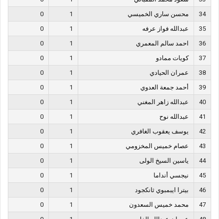
34
محسن ساري الخميسي
1
0
35
عبدالله فواز عرفه
1
0
36
احمد سالم المعمري
1
0
37
كويات ممادو
1
0
38
عمران الحيادي
1
0
39
أحمد جمعة العدوي
1
0
40
عبدالله زاهر المغني
1
0
41
عبدالله نوح
1
0
42
يوسف يعقوب الغافري
1
0
43
عصام خميس المخزومي
1
0
44
ياسين السيخ الولى
1
0
45
نيجسي أنداما
1
0
46
بيترا ايبمبوي ثانكجود
1
0
47
محمد خميس السعدون
1
0