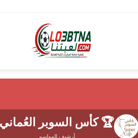
🏆 كأس السوبر العُماني
أرشيف المواسم