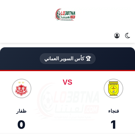
الوضع المظلم
تسجيل الدخول
🏆 كأس السوبر العماني
VS
فنجاء
ظفار
0
1