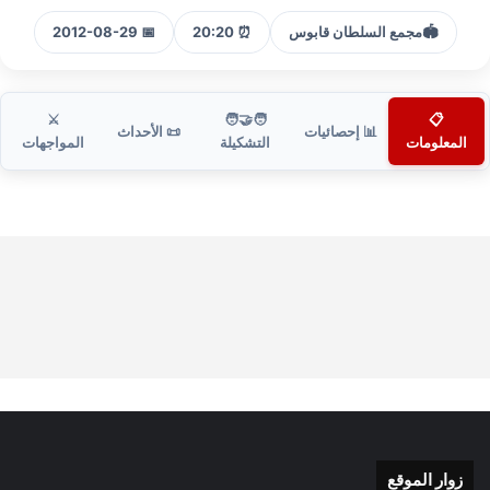
🏟️
مجمع السلطان قابوس
⏰ 20:20
📅 2012-08-29
⚔️
🧑‍🤝‍🧑
📋
📊 إحصائيات
📜 الأحداث
المعلومات
التشكيلة
المواجهات
زوار الموقع