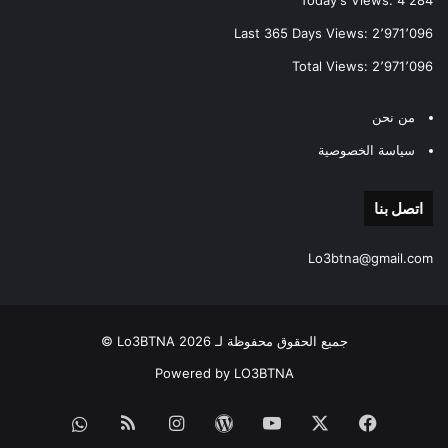
Today's Views:
4٬284
Last 365 Days Views:
2٬971٬096
Total Views:
2٬971٬096
من نحن
سياسة الخصوصية
اتصل بنا
Lo3btna@gmail.com
جميع الحقوق محفوظة لـ Lo3BTNA 2026 ©
Powered by LO3BTNA
فيسبوك
‫X
‫YouTube
‫WordPress
انستقرام
ملخص
قناة