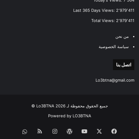
Today's Views:
7٬564
Last 365 Days Views:
2٬979٬411
Total Views:
2٬979٬411
من نحن
سياسة الخصوصية
اتصل بنا
Lo3btna@gmail.com
جميع الحقوق محفوظة لـ Lo3BTNA 2026 ©
Powered by LO3BTNA
فيسبوك
‫X
‫YouTube
‫WordPress
انستقرام
ملخص
قناة