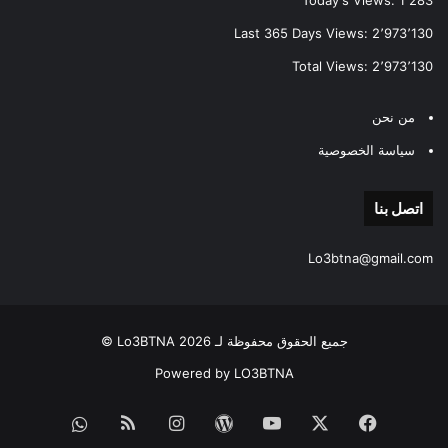
Today's Views:
1٬283
Last 365 Days Views:
2٬973٬130
Total Views:
2٬973٬130
من نحن
سياسة الخصوصية
اتصل بنا
Lo3btna@gmail.com
جميع الحقوق محفوظة لـ Lo3BTNA 2026 ©
Powered by LO3BTNA
فيسبوك
‫X
‫YouTube
‫WordPress
انستقرام
ملخص
قناة