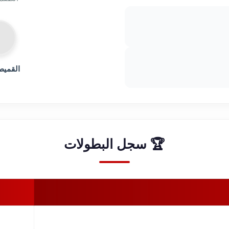
القميص
🏆 سجل البطولات