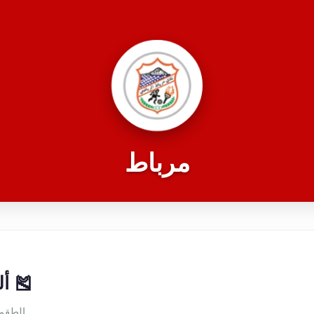
مرباط
🎽 أ
الطقم