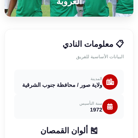
العروبة
📋 معلومات النادي
البيانات الأساسية للفريق
المدينة
ولاية صور / محافظة جنوب الشرقية
سنة التأسيس
1972
🎽 ألوان القمصان