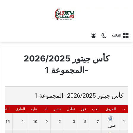
الوضع المظلم
تسجيل الدخول
القائمة
كأس جيتور 2026/2025
-المجموعة 1
كأس جيتور 2026/2025 -المجموعة 1
ت
الفريق
لعب
فوز
تعادل
خسر
له
عليه
الفارق
النقاط
15
-1
10
9
2
0
5
7
1
صور