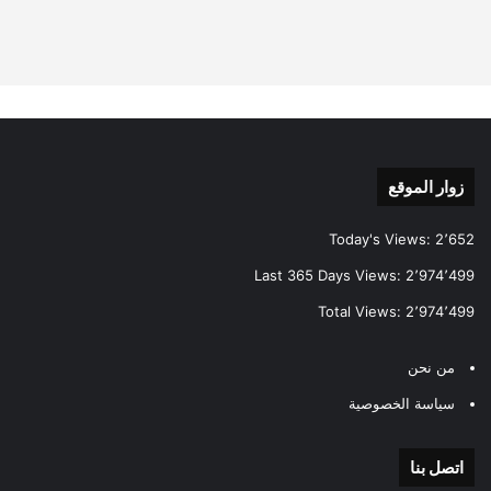
زوار الموقع
Today's Views:
2٬652
Last 365 Days Views:
2٬974٬499
Total Views:
2٬974٬499
من نحن
سياسة الخصوصية
اتصل بنا