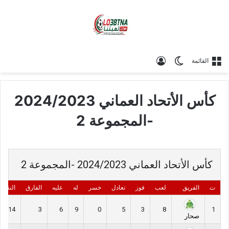
الوضع المظلم
تسجيل الدخول
القائمة
كأس الأتحاد العماني 2024/2023
-المجموعة 2
كأس الأتحاد العماني 2024/2023 -المجموعة 2
ت
الفريق
لعب
فوز
تعادل
خسر
له
عليه
الفارق
النقاط
14
3
6
9
0
5
3
8
1
صحار