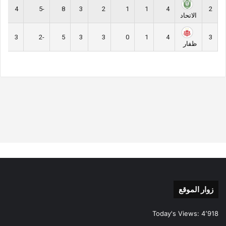
4
-5
8
3
2
1
1
4
2
الاتحاد
3
-2
5
3
3
0
1
4
3
ظفار
زوار الموقع
Today's Views:
4٬918