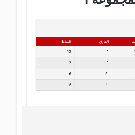
ه
الفارق
النقاط
13
1
7
1
6
-3
5
-1