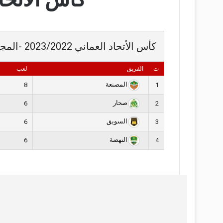
كأس الأتحاد العماني 2023/2022 -المجموعة 1
ت
الفريق
لعب
المصنعة
8
1
صحار
6
2
السويق
6
3
النهضة
6
4