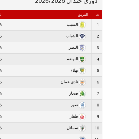
دوري جندال 2026/2025
ت
الفريق
ل
السيب
6
1
الشباب
6
2
النصر
6
3
النهضة
6
4
بهلاء
6
5
نادي عمان
6
6
صحار
6
7
صور
6
8
ظفار
6
9
سمائل
6
10