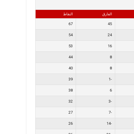
الفارق
النقاط
67
45
54
24
53
16
44
8
40
8
39
-1
38
6
32
-3
27
-7
26
-14