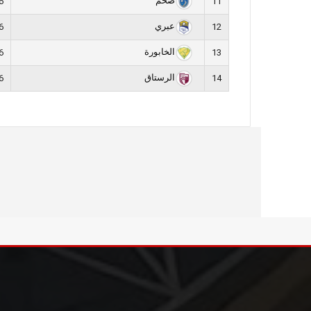
صحم
6
11
عبري
6
12
الخابورة
6
13
الرستاق
6
14