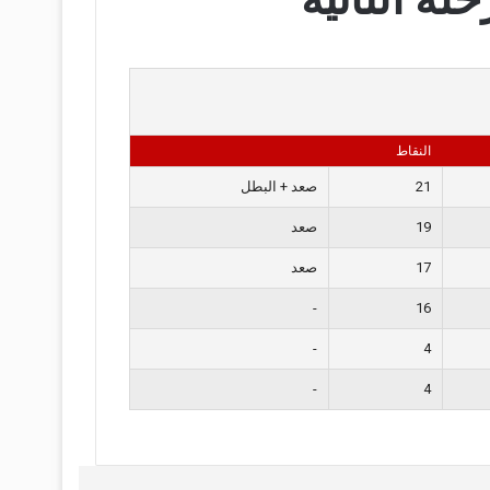
النقاط
21
صعد + البطل
19
صعد
17
صعد
-
16
-
4
-
4