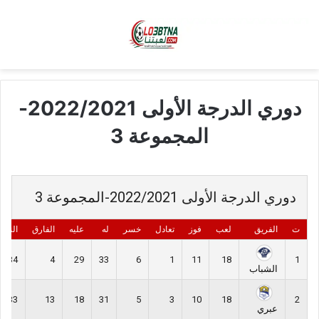
دوري الدرجة الأولى 2022/2021-
المجموعة 3
دوري الدرجة الأولى 2022/2021-المجموعة 3
ت
الفريق
لعب
فوز
تعادل
خسر
له
عليه
الفارق
النقا
34
4
29
33
6
1
11
18
1
الشباب
33
13
18
31
5
3
10
18
2
عبري