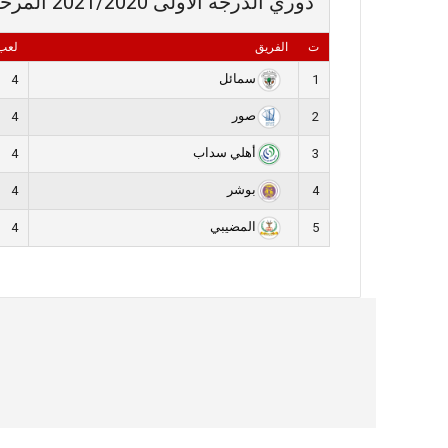
دوري الدرجة الأولى 2021/2020 المرحلة الثانية- مجموعة 2
ت
الفريق
لعب
سمائل
4
1
صور
4
2
أهلي سداب
4
3
بوشر
4
4
المضيبي
4
5