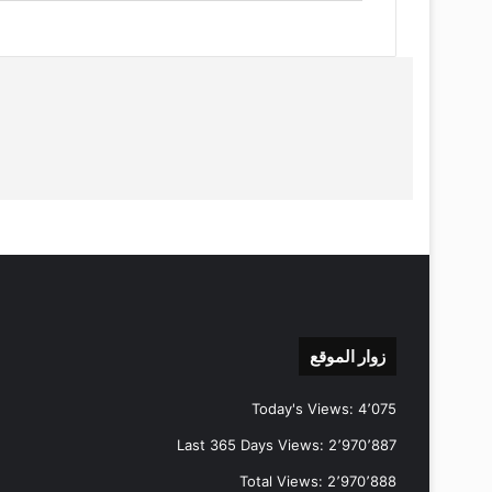
زوار الموقع
Today's Views:
4٬075
Last 365 Days Views:
2٬970٬887
Total Views:
2٬970٬888