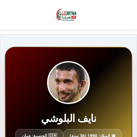
نايف البلوشي
📅 الميلاد: 1990 (36 سنة)
🇴🇲 الجنسية: عمان