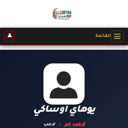
👤
القائمة
يوهاي اوساكي
لاعب حر
لاعب
|