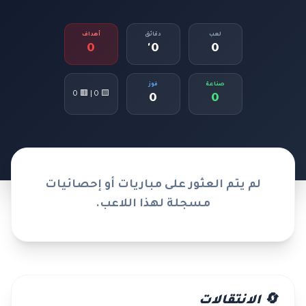
لعب
دقائق
أهداف
0
0'
0
صناعة
فوز
🟨 0 | 🟥 0
0
0
لم يتم العثور على مباريات أو إحصائيات
مسجلة لهذا اللاعب.
🔄 الانتقالات