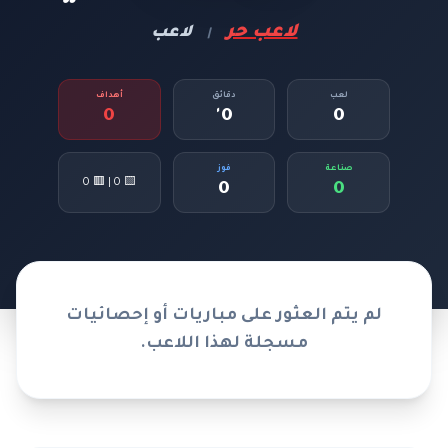
لاعب حر
لاعب
|
لعب
دقائق
أهداف
0
0'
0
صناعة
فوز
🟨 0 | 🟥 0
0
0
لم يتم العثور على مباريات أو إحصائيات
مسجلة لهذا اللاعب.