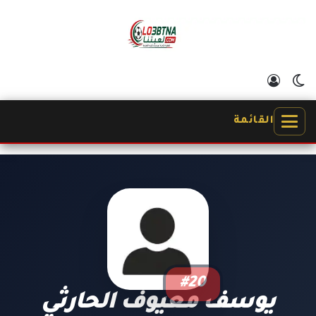
الوضع المظلم
تسجيل الدخول
القائمة
#20
يوسف معيوف الحارثي