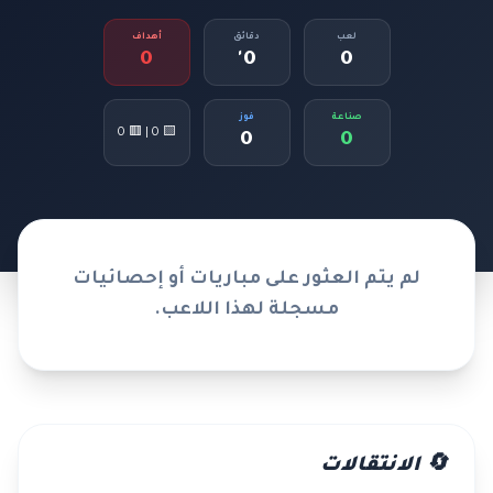
لعب
دقائق
أهداف
0
0'
0
صناعة
فوز
🟨 0 | 🟥 0
0
0
لم يتم العثور على مباريات أو إحصائيات
مسجلة لهذا اللاعب.
🔄 الانتقالات