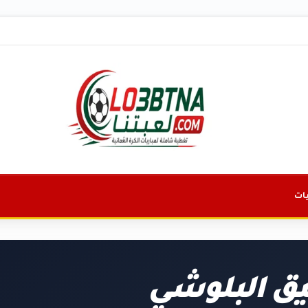
ات
يق البلوشي