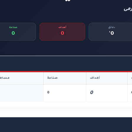
مى
دقائق
أهداف
صناعة
0
0
0'
أهداف
صناعة
مساهم
0
0