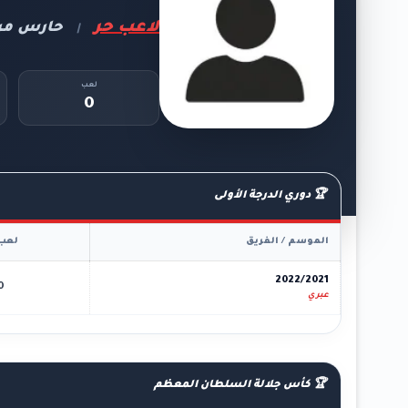
لاعب حر
حارس مر
|
لعب
0
🏆 دوري الدرجة الأولى
الموسم / الفريق
لعب
2022/2021
0
عبري
🏆 كأس جلالة السلطان المعظم