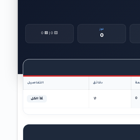
فوز
🟨 0 | 🟥 0
0
ة
دقائق
التفاصيل
0
0'
📊 الكل