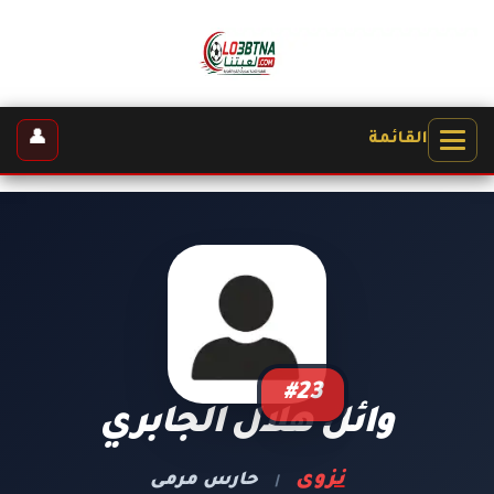
👤
القائمة
#23
وائل هلال الجابري
نزوى
حارس مرمى
|