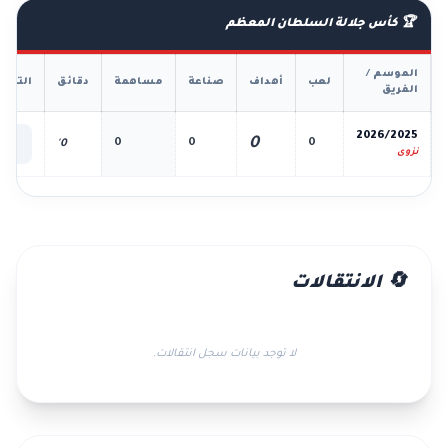
🏆 كأس جلالة السلطان المعظم
الموسم /
لعب
أهداف
صناعة
مساهمة
دقائق
التفا
الفريق
📊
2026/2025
0
0
0
0
0'
الك
نزوى
🔄 الانتقالات
لا توجد بيانات سجل انتقالات.